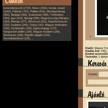
,
,
Ismeretterjesztő (2723)
Mese (1554)
Iskolai, oktató
,
,
,
(1163)
Földrajz (751)
Politika (610)
Mezőgazdaság
,
,
,
(452)
Biológia (450)
Szakoktató (398)
Történelem
,
,
,
(344)
Ipar (324)
Ifjúsági (308)
Magyarország földrajza
,
,
,
(303)
Életrajz (277)
Művészet (251)
Képzőművészet
,
,
,
(229)
Irodalom (200)
Fizika (192)
Magyar történelem
,
,
,
(192)
Közlekedés (189)
Egészségügy (174)
,
,
Hangosított diafilm (169)
Magyar irodalom (169)
,
,
Növénytan (168)
Rajzfilm alapján (133)
1
,
Technikatörténet (129)
...
Kiadó:
Magyar Fot
Kiadás éve:
1953
Eredeti azonosító
Technika:
1 diatek
Címkék: