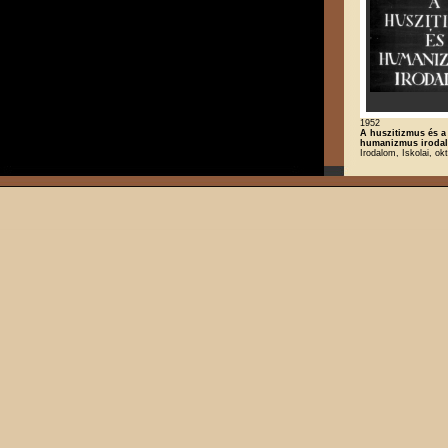
1952
A huszitizmus és a
humanizmus iroda
Irodalom, Iskolai, ok