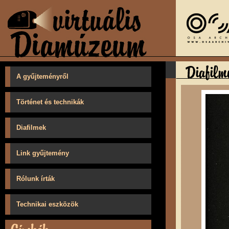
A gyűjteményről
Történet és technikák
Diafilmek
Link gyűjtemény
Rólunk írták
Technikai eszközök