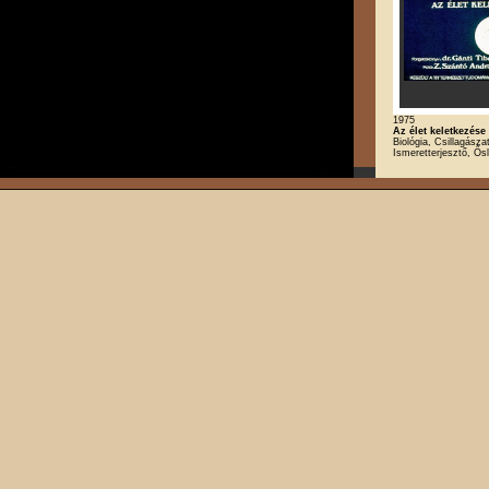
1975
Az élet keletkezése
Biológia, Csillagászat
Ismeretterjesztő, Ős