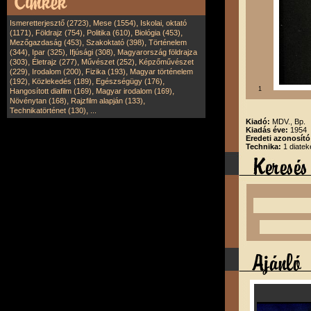
,
,
Ismeretterjesztő (2723)
Mese (1554)
Iskolai, oktató
,
,
,
,
(1171)
Földrajz (754)
Politika (610)
Biológia (453)
,
,
Mezőgazdaság (453)
Szakoktató (398)
Történelem
,
,
,
(344)
Ipar (325)
Ifjúsági (308)
Magyarország földrajza
,
,
,
(303)
Életrajz (277)
Művészet (252)
Képzőművészet
,
,
,
(229)
Irodalom (200)
Fizika (193)
Magyar történelem
,
,
,
(192)
Közlekedés (189)
Egészségügy (176)
1
,
,
Hangosított diafilm (169)
Magyar irodalom (169)
,
,
Növénytan (168)
Rajzfilm alapján (133)
,
Technikatörténet (130)
...
Kiadó:
MDV., Bp.
Kiadás éve:
1954
Eredeti azonosító
Technika:
1 diatek