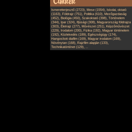
,
,
Ismeretterjesztő (2723)
Mese (1554)
Iskolai, oktató
,
,
,
(1163)
Földrajz (751)
Politika (610)
Mezőgazdaság
,
,
,
(452)
Biológia (450)
Szakoktató (398)
Történelem
,
,
,
(344)
Ipar (324)
Ifjúsági (308)
Magyarország földrajza
,
,
,
(303)
Életrajz (277)
Művészet (251)
Képzőművészet
,
,
,
(229)
Irodalom (200)
Fizika (192)
Magyar történelem
,
,
,
(192)
Közlekedés (189)
Egészségügy (174)
,
,
Hangosított diafilm (169)
Magyar irodalom (169)
,
,
Növénytan (168)
Rajzfilm alapján (133)
,
Technikatörténet (129)
...