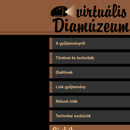
A gyűjteményről
Történet és technikák
Diafilmek
Link gyűjtemény
Rólunk írták
Technikai eszközök