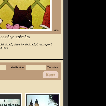
/100
. osztálya számára
olai, oktató, Mese, Nyelvoktató, Orosz nyelvű
hiányos
Kiadás éve:
Technika: