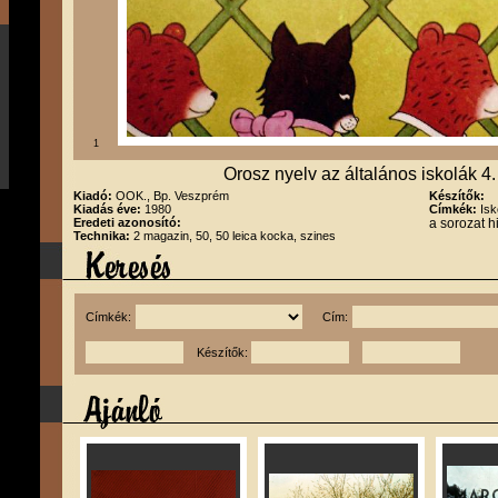
1
Orosz nyelv az általános iskolák 4
Kiadó:
OOK., Bp. Veszprém
Készítők:
Kiadás éve:
1980
Címkék:
Isk
Eredeti azonosító:
a sorozat 
Technika:
2 magazin, 50, 50 leica kocka, szines
Címkék:
Cím:
Készítők: