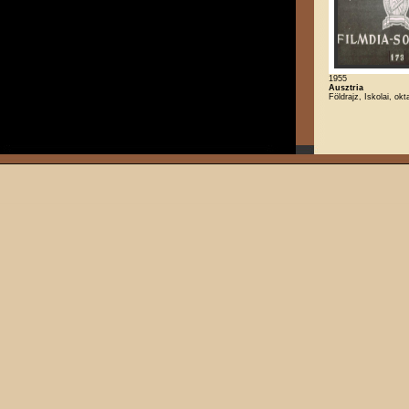
1955
Ausztria
Földrajz, Iskolai, okt