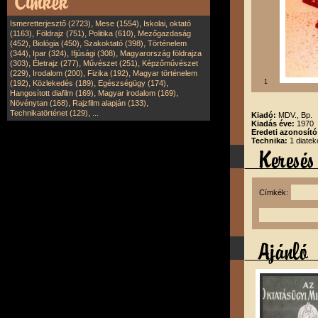
,
,
Ismeretterjesztő (2723)
Mese (1554)
Iskolai, oktató
,
,
,
(1163)
Földrajz (751)
Politika (610)
Mezőgazdaság
,
,
,
(452)
Biológia (450)
Szakoktató (398)
Történelem
,
,
,
(344)
Ipar (324)
Ifjúsági (308)
Magyarország földrajza
,
,
,
(303)
Életrajz (277)
Művészet (251)
Képzőművészet
,
,
,
(229)
Irodalom (200)
Fizika (192)
Magyar történelem
,
,
,
1
(192)
Közlekedés (189)
Egészségügy (174)
,
,
Hangosított diafilm (169)
Magyar irodalom (169)
,
,
Növénytan (168)
Rajzfilm alapján (133)
,
Technikatörténet (129)
...
Kiadó:
MDV., Bp.
Kiadás éve:
1970
Eredeti azonosít
Technika:
1 diatek
Címkék: