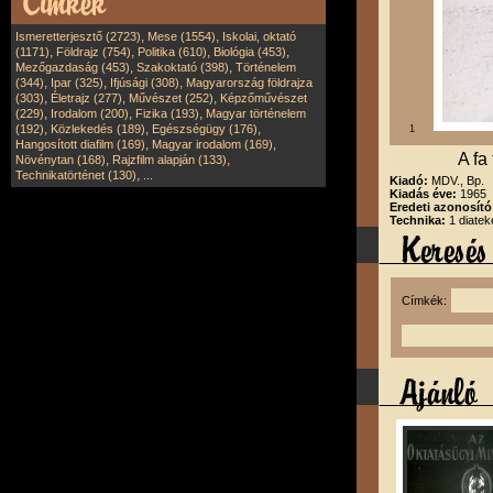
,
,
Ismeretterjesztő (2723)
Mese (1554)
Iskolai, oktató
,
,
,
,
(1171)
Földrajz (754)
Politika (610)
Biológia (453)
,
,
Mezőgazdaság (453)
Szakoktató (398)
Történelem
,
,
,
(344)
Ipar (325)
Ifjúsági (308)
Magyarország földrajza
,
,
,
(303)
Életrajz (277)
Művészet (252)
Képzőművészet
,
,
,
(229)
Irodalom (200)
Fizika (193)
Magyar történelem
,
,
,
(192)
Közlekedés (189)
Egészségügy (176)
1
,
,
Hangosított diafilm (169)
Magyar irodalom (169)
A fa
,
,
Növénytan (168)
Rajzfilm alapján (133)
,
Technikatörténet (130)
...
Kiadó:
MDV., Bp.
Kiadás éve:
1965
Eredeti azonosít
Technika:
1 diatek
Címkék: