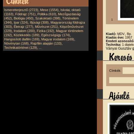
,
,
Ismeretterjesztő (2723)
Mese (1554)
Iskolai, oktató
,
,
,
(1163)
Földrajz (751)
Politika (610)
Mezőgazdaság
,
,
,
(452)
Biológia (450)
Szakoktató (398)
Történelem
1
,
,
,
(344)
Ipar (324)
Ifjúsági (308)
Magyarország földrajza
,
,
,
(303)
Életrajz (277)
Művészet (251)
Képzőművészet
,
,
,
(229)
Irodalom (200)
Fizika (192)
Magyar történelem
Kiadó:
MDV., Bp.
,
,
,
(192)
Közlekedés (189)
Egészségügy (174)
Kiadás éve:
1957
,
,
Hangosított diafilm (169)
Magyar irodalom (169)
Eredeti azonosít
,
,
Növénytan (168)
Rajzfilm alapján (133)
Technika:
1 diatek
,
Technikatörténet (129)
...
Ványai Gusztáv 
Címkék: