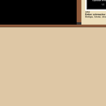
1952
Ember származása I
Biológia, Iskolai, okt