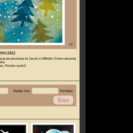
/31
mecata)
azat pe povestea lui Jacob si Wilhelm Grimm desenat
ldos
se, Román nyelvű
Kiadás éve:
Technika: