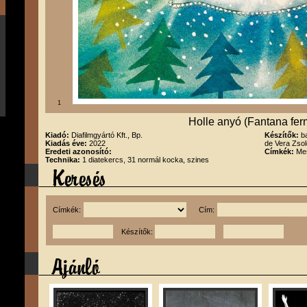
1
Holle anyó (Fantana fer
Kiadó:
Diafilmgyártó Kft., Bp.
Készítők:
b
Kiadás éve:
2022
de Vera Zso
Eredeti azonosító:
Címkék:
Me
Technika:
1 diatekercs, 31 normál kocka, szines
Címkék:
Cím:
Készítők: