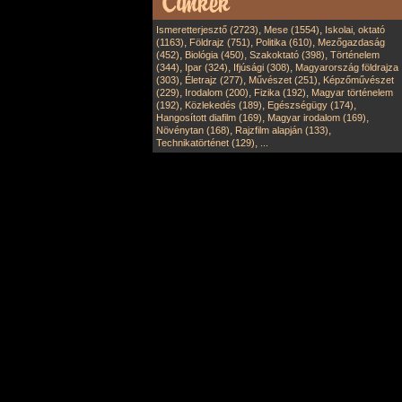
,
,
Ismeretterjesztő (2723)
Mese (1554)
Iskolai, oktató
,
,
,
(1163)
Földrajz (751)
Politika (610)
Mezőgazdaság
,
,
,
(452)
Biológia (450)
Szakoktató (398)
Történelem
,
,
,
(344)
Ipar (324)
Ifjúsági (308)
Magyarország földrajza
,
,
,
(303)
Életrajz (277)
Művészet (251)
Képzőművészet
,
,
,
(229)
Irodalom (200)
Fizika (192)
Magyar történelem
,
,
,
(192)
Közlekedés (189)
Egészségügy (174)
,
,
Hangosított diafilm (169)
Magyar irodalom (169)
,
,
Növénytan (168)
Rajzfilm alapján (133)
,
Technikatörténet (129)
...