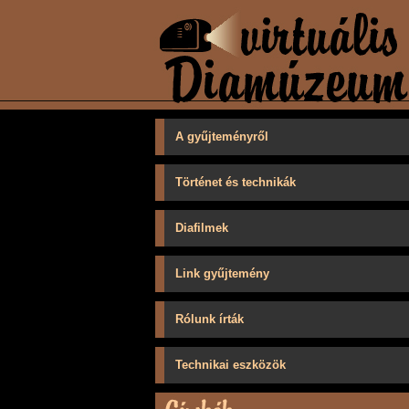
A gyűjteményről
Történet és technikák
Diafilmek
Link gyűjtemény
Rólunk írták
Technikai eszközök