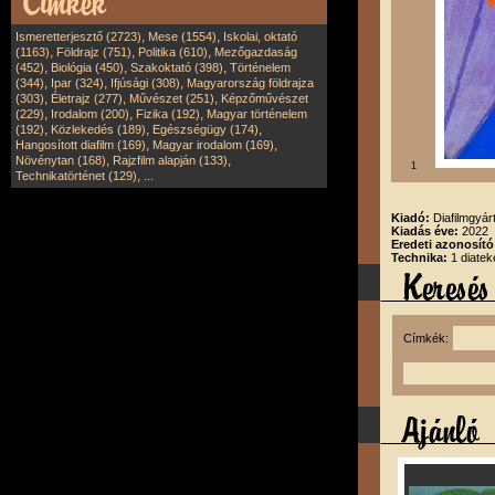
,
,
Ismeretterjesztő (2723)
Mese (1554)
Iskolai, oktató
,
,
,
(1163)
Földrajz (751)
Politika (610)
Mezőgazdaság
,
,
,
(452)
Biológia (450)
Szakoktató (398)
Történelem
,
,
,
(344)
Ipar (324)
Ifjúsági (308)
Magyarország földrajza
,
,
,
(303)
Életrajz (277)
Művészet (251)
Képzőművészet
,
,
,
(229)
Irodalom (200)
Fizika (192)
Magyar történelem
,
,
,
(192)
Közlekedés (189)
Egészségügy (174)
,
,
Hangosított diafilm (169)
Magyar irodalom (169)
,
,
Növénytan (168)
Rajzfilm alapján (133)
1
,
Technikatörténet (129)
...
Kiadó:
Diafilmgyárt
Kiadás éve:
2022
Eredeti azonosító
Technika:
1 diatek
Címkék: