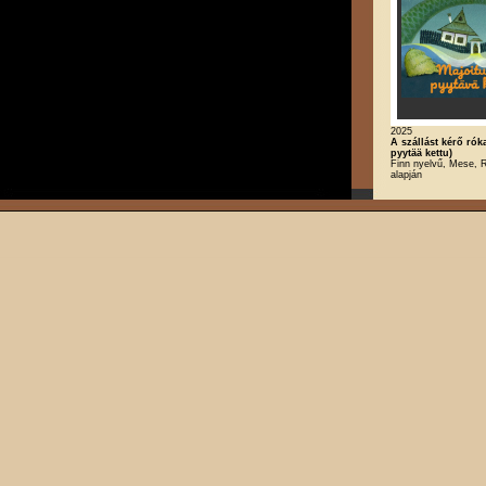
2025
A szállást kérő rók
pyytää kettu)
Finn nyelvű, Mese, R
alapján