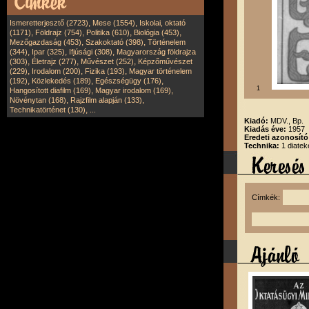
,
,
Ismeretterjesztő (2723)
Mese (1554)
Iskolai, oktató
,
,
,
,
(1171)
Földrajz (754)
Politika (610)
Biológia (453)
,
,
Mezőgazdaság (453)
Szakoktató (398)
Történelem
,
,
,
(344)
Ipar (325)
Ifjúsági (308)
Magyarország földrajza
,
,
,
(303)
Életrajz (277)
Művészet (252)
Képzőművészet
,
,
,
(229)
Irodalom (200)
Fizika (193)
Magyar történelem
,
,
,
(192)
Közlekedés (189)
Egészségügy (176)
1
,
,
Hangosított diafilm (169)
Magyar irodalom (169)
,
,
Növénytan (168)
Rajzfilm alapján (133)
,
Technikatörténet (130)
...
Kiadó:
MDV., Bp.
Kiadás éve:
1957
Eredeti azonosít
Technika:
1 diatek
Címkék: