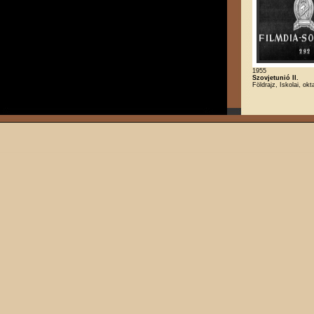
1955
Szovjetunió II.
Földrajz, Iskolai, okt