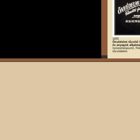
1955
Önvédelmi tűzoltó 
és anyagok alkalm
Ismeretterjesztő, Po
tűzvédelem