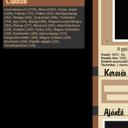
,
,
Ismeretterjesztő (2723)
Mese (1554)
Iskolai, oktató
,
,
,
(1163)
Földrajz (751)
Politika (610)
Mezőgazdaság
,
,
,
(452)
Biológia (450)
Szakoktató (398)
Történelem
,
,
,
(344)
Ipar (324)
Ifjúsági (308)
Magyarország földrajza
,
,
,
(303)
Életrajz (277)
Művészet (251)
Képzőművészet
,
,
,
(229)
Irodalom (200)
Fizika (192)
Magyar történelem
,
,
,
(192)
Közlekedés (189)
Egészségügy (174)
,
,
Hangosított diafilm (169)
Magyar irodalom (169)
,
,
Növénytan (168)
Rajzfilm alapján (133)
1
,
Technikatörténet (129)
...
A gyü
Kiadó:
MDV., Bp.
Kiadás éve:
1958
Eredeti azonosít
Technika:
1 diatek