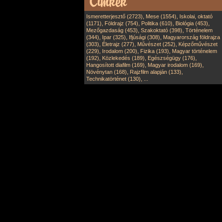
,
,
Ismeretterjesztő (2723)
Mese (1554)
Iskolai, oktató
,
,
,
,
(1171)
Földrajz (754)
Politika (610)
Biológia (453)
,
,
Mezőgazdaság (453)
Szakoktató (398)
Történelem
,
,
,
(344)
Ipar (325)
Ifjúsági (308)
Magyarország földrajza
,
,
,
(303)
Életrajz (277)
Művészet (252)
Képzőművészet
,
,
,
(229)
Irodalom (200)
Fizika (193)
Magyar történelem
,
,
,
(192)
Közlekedés (189)
Egészségügy (176)
,
,
Hangosított diafilm (169)
Magyar irodalom (169)
,
,
Növénytan (168)
Rajzfilm alapján (133)
,
Technikatörténet (130)
...