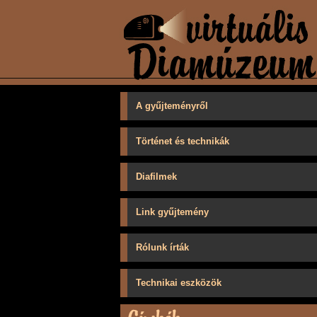
A gyűjteményről
Történet és technikák
Diafilmek
Link gyűjtemény
Rólunk írták
Technikai eszközök