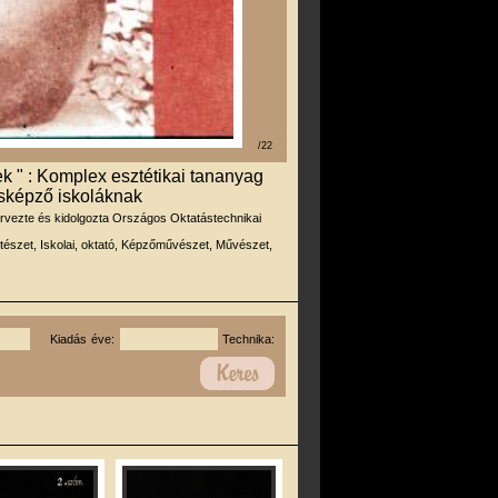
/22
k " : Komplex esztétikai tananyag
sképző iskoláknak
ervezte és kidolgozta Országos Oktatástechnikai
tészet, Iskolai, oktató, Képzőművészet, Művészet,
Kiadás éve:
Technika: