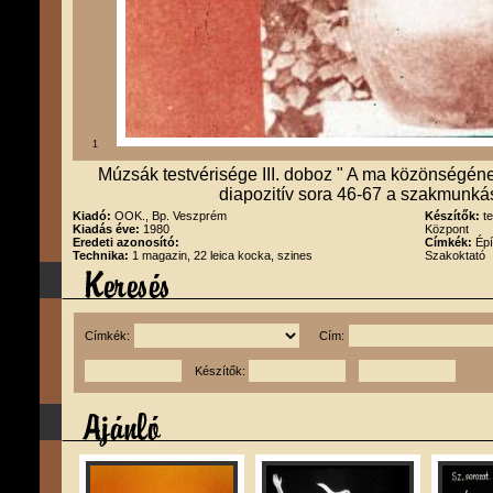
1
Múzsák testvérisége III. doboz " A ma közönségéne
diapozitív sora 46-67 a szakmunká
Kiadó:
OOK., Bp. Veszprém
Készítők:
t
Kiadás éve:
1980
Központ
Eredeti azonosító:
Címkék:
Épí
Technika:
1 magazin, 22 leica kocka, szines
Szakoktató
Címkék:
Cím:
Készítők: