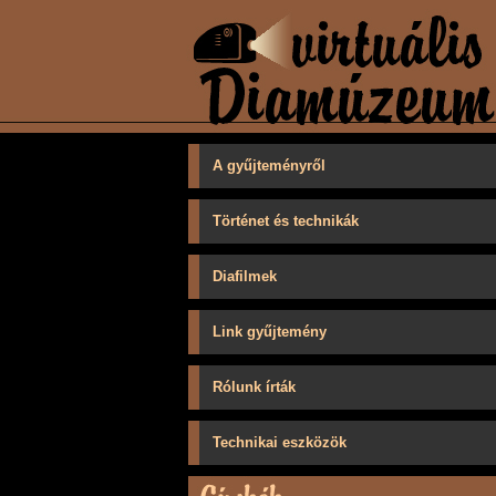
A gyűjteményről
Történet és technikák
Diafilmek
Link gyűjtemény
Rólunk írták
Technikai eszközök