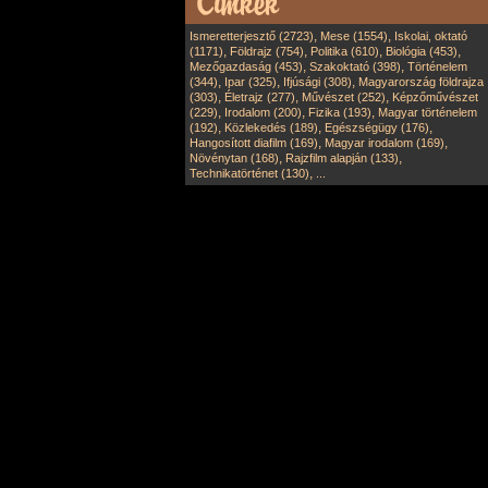
,
,
Ismeretterjesztő (2723)
Mese (1554)
Iskolai, oktató
,
,
,
,
(1171)
Földrajz (754)
Politika (610)
Biológia (453)
,
,
Mezőgazdaság (453)
Szakoktató (398)
Történelem
,
,
,
(344)
Ipar (325)
Ifjúsági (308)
Magyarország földrajza
,
,
,
(303)
Életrajz (277)
Művészet (252)
Képzőművészet
,
,
,
(229)
Irodalom (200)
Fizika (193)
Magyar történelem
,
,
,
(192)
Közlekedés (189)
Egészségügy (176)
,
,
Hangosított diafilm (169)
Magyar irodalom (169)
,
,
Növénytan (168)
Rajzfilm alapján (133)
,
Technikatörténet (130)
...