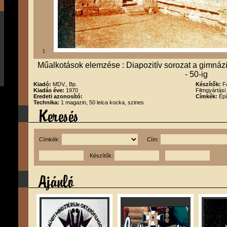
1
Műalkotások elemzése : Diapozitív sorozat a gimnázi
- 50-ig
Kiadó:
MDV., Bp.
Készítők:
F
Kiadás éve:
1970
Filmgyártási
Eredeti azonosító:
Címkék:
Épí
Technika:
1 magazin, 50 leica kocka, szines
Címkék:
Cím:
Készítők: