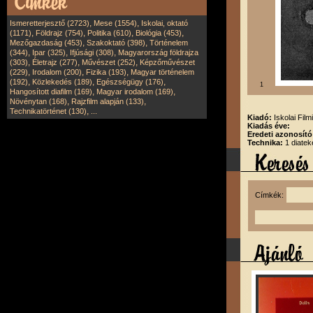
,
,
Ismeretterjesztő (2723)
Mese (1554)
Iskolai, oktató
,
,
,
,
(1171)
Földrajz (754)
Politika (610)
Biológia (453)
,
,
Mezőgazdaság (453)
Szakoktató (398)
Történelem
,
,
,
(344)
Ipar (325)
Ifjúsági (308)
Magyarország földrajza
,
,
,
(303)
Életrajz (277)
Művészet (252)
Képzőművészet
,
,
,
(229)
Irodalom (200)
Fizika (193)
Magyar történelem
,
,
,
(192)
Közlekedés (189)
Egészségügy (176)
1
,
,
Hangosított diafilm (169)
Magyar irodalom (169)
,
,
Növénytan (168)
Rajzfilm alapján (133)
,
Technikatörténet (130)
...
Kiadó:
Iskolai Film
Kiadás éve:
Eredeti azonosító
Technika:
1 diatek
Címkék: