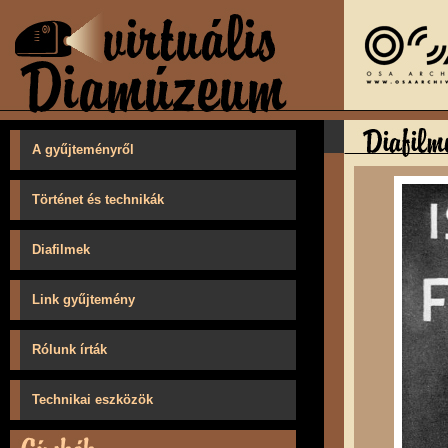
A gyűjteményről
Történet és technikák
Diafilmek
Link gyűjtemény
Rólunk írták
Technikai eszközök