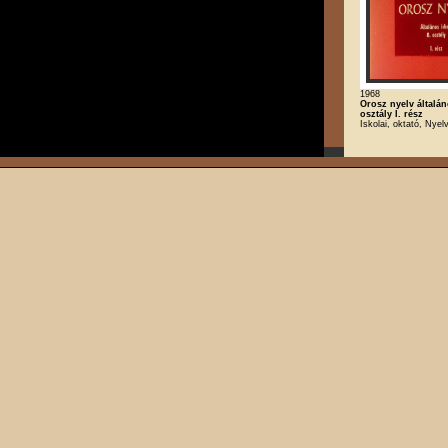
1968
Orosz nyelv általán
osztály I. rész
Iskolai, oktató, Nyel