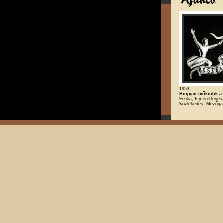
1953
Hogyan működik a 
Fizika, Ismeretterjes
Közlekedés, Mezőga