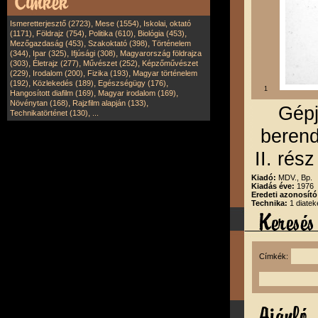
,
,
Ismeretterjesztő (2723)
Mese (1554)
Iskolai, oktató
,
,
,
,
(1171)
Földrajz (754)
Politika (610)
Biológia (453)
,
,
Mezőgazdaság (453)
Szakoktató (398)
Történelem
,
,
,
(344)
Ipar (325)
Ifjúsági (308)
Magyarország földrajza
,
,
,
(303)
Életrajz (277)
Művészet (252)
Képzőművészet
,
,
,
(229)
Irodalom (200)
Fizika (193)
Magyar történelem
,
,
,
(192)
Közlekedés (189)
Egészségügy (176)
1
,
,
Hangosított diafilm (169)
Magyar irodalom (169)
,
,
Növénytan (168)
Rajzfilm alapján (133)
Gépj
,
Technikatörténet (130)
...
berend
II. rés
Kiadó:
MDV., Bp.
Kiadás éve:
1976
Eredeti azonosít
Technika:
1 diatek
Címkék: