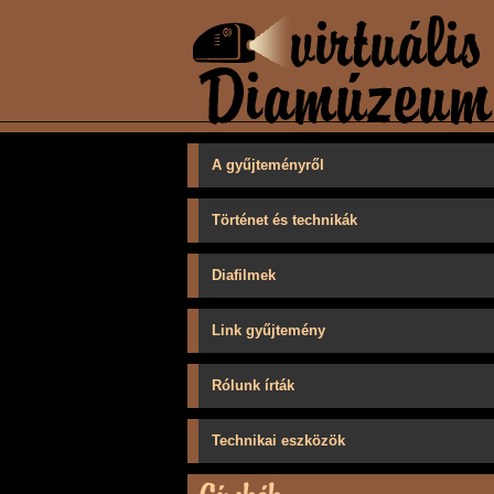
A gyűjteményről
Történet és technikák
Diafilmek
Link gyűjtemény
Rólunk írták
Technikai eszközök