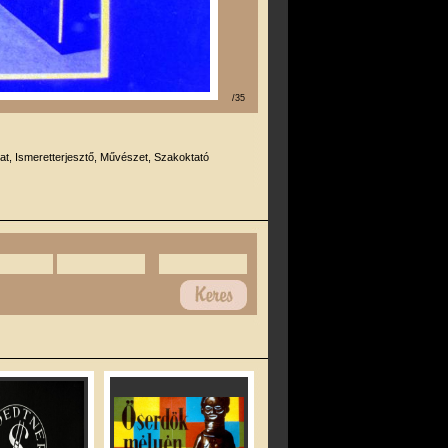
/35
at, Ismeretterjesztő, Művészet, Szakoktató