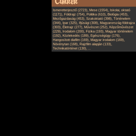
,
,
Ismeretterjesztő (2723)
Mese (1554)
Iskolai, oktató
,
,
,
,
(1171)
Földrajz (754)
Politika (610)
Biológia (453)
,
,
Mezőgazdaság (453)
Szakoktató (398)
Történelem
,
,
,
(344)
Ipar (325)
Ifjúsági (308)
Magyarország földrajza
,
,
,
(303)
Életrajz (277)
Művészet (252)
Képzőművészet
,
,
,
(229)
Irodalom (200)
Fizika (193)
Magyar történelem
,
,
,
(192)
Közlekedés (189)
Egészségügy (176)
,
,
Hangosított diafilm (169)
Magyar irodalom (169)
,
,
Növénytan (168)
Rajzfilm alapján (133)
,
Technikatörténet (130)
...