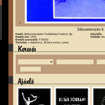
1
Stíluselemzés II.
Kiadó:
Belkereskedelmi Továbbképző Intézet, Bp.
Készítők:
Kiadás éve:
1979
Címkék:
Div
Eredeti azonosító:
T79/030
Technika:
1 diatekercs, 36 leica kocka, szines