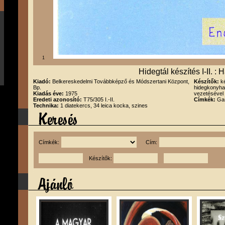
1
Hidegtál készítés I-II. : H
Kiadó:
Belkereskedelmi Továbbképző és Módszertani Központ,
Készítők:
k
Bp.
hidegkonyha
Kiadás éve:
1975
vezetésével
Eredeti azonosító:
T75/305 I.-II.
Címkék:
Gas
Technika:
1 diatekercs, 34 leica kocka, szines
Címkék:
Cím:
Készítők: