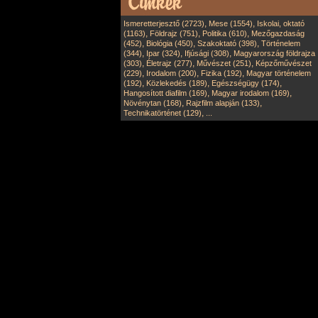
,
,
Ismeretterjesztő (2723)
Mese (1554)
Iskolai, oktató
,
,
,
(1163)
Földrajz (751)
Politika (610)
Mezőgazdaság
,
,
,
(452)
Biológia (450)
Szakoktató (398)
Történelem
,
,
,
(344)
Ipar (324)
Ifjúsági (308)
Magyarország földrajza
,
,
,
(303)
Életrajz (277)
Művészet (251)
Képzőművészet
,
,
,
(229)
Irodalom (200)
Fizika (192)
Magyar történelem
,
,
,
(192)
Közlekedés (189)
Egészségügy (174)
,
,
Hangosított diafilm (169)
Magyar irodalom (169)
,
,
Növénytan (168)
Rajzfilm alapján (133)
,
Technikatörténet (129)
...