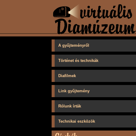
A gyűjteményről
Történet és technikák
Diafilmek
Link gyűjtemény
Rólunk írták
Technikai eszközök