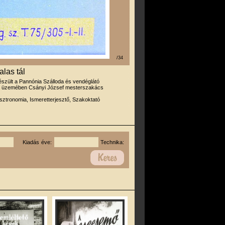
/34
alas tál
észült a Pannónia Szálloda és vendéglátó
 üzemében Csányi József mesterszakács
ztronomia, Ismeretterjesztő, Szakoktató
Kiadás éve:
Technika: