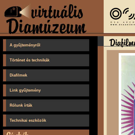
A gyűjteményről
Történet és technikák
Diafilmek
Link gyűjtemény
Rólunk írták
Technikai eszközök