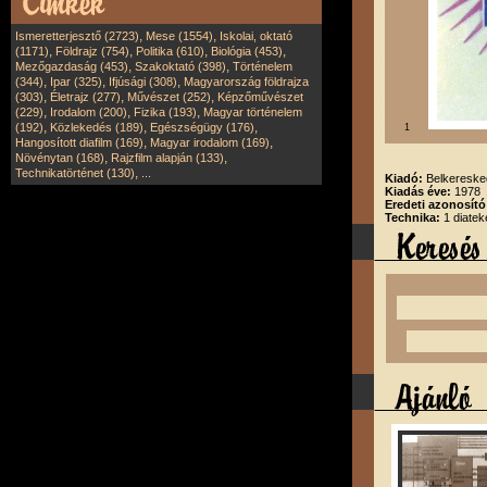
,
,
Ismeretterjesztő (2723)
Mese (1554)
Iskolai, oktató
,
,
,
,
(1171)
Földrajz (754)
Politika (610)
Biológia (453)
,
,
Mezőgazdaság (453)
Szakoktató (398)
Történelem
,
,
,
(344)
Ipar (325)
Ifjúsági (308)
Magyarország földrajza
,
,
,
(303)
Életrajz (277)
Művészet (252)
Képzőművészet
,
,
,
(229)
Irodalom (200)
Fizika (193)
Magyar történelem
,
,
,
(192)
Közlekedés (189)
Egészségügy (176)
1
,
,
Hangosított diafilm (169)
Magyar irodalom (169)
,
,
Növénytan (168)
Rajzfilm alapján (133)
,
Technikatörténet (130)
...
Kiadó:
Belkereske
Kiadás éve:
1978
Eredeti azonosít
Technika:
1 diatek