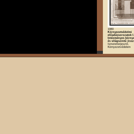
1980
Környezetvédelmi
előadássorozatok I.
Intézményes körny
és világszintű öss
Ismeretterjesztő,
Környezetvédelem