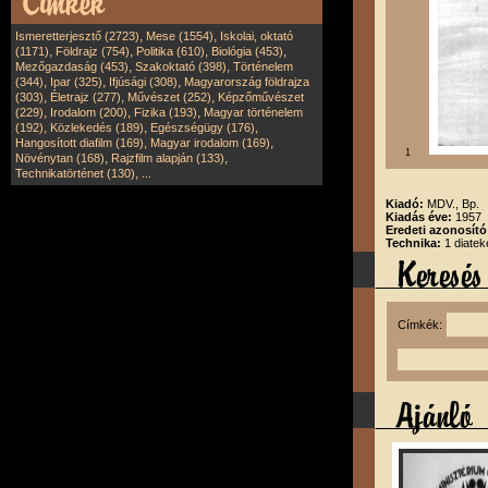
,
,
Ismeretterjesztő (2723)
Mese (1554)
Iskolai, oktató
,
,
,
,
(1171)
Földrajz (754)
Politika (610)
Biológia (453)
,
,
Mezőgazdaság (453)
Szakoktató (398)
Történelem
,
,
,
(344)
Ipar (325)
Ifjúsági (308)
Magyarország földrajza
,
,
,
(303)
Életrajz (277)
Művészet (252)
Képzőművészet
,
,
,
(229)
Irodalom (200)
Fizika (193)
Magyar történelem
,
,
,
(192)
Közlekedés (189)
Egészségügy (176)
,
,
Hangosított diafilm (169)
Magyar irodalom (169)
1
,
,
Növénytan (168)
Rajzfilm alapján (133)
,
Technikatörténet (130)
...
Kiadó:
MDV., Bp.
Kiadás éve:
1957
Eredeti azonosít
Technika:
1 diatek
Címkék: