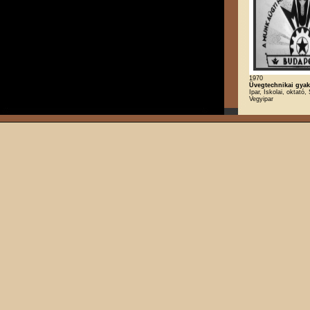
1970
Üvegtechnikai gyak
Ipar, Iskolai, oktató,
Vegyipar