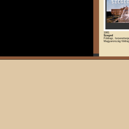
1981
Szeged
Földrajz, Ismeretterj
Magyarország földra