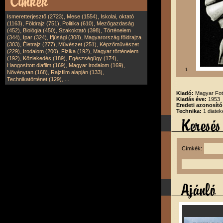
,
,
Ismeretterjesztő (2723)
Mese (1554)
Iskolai, oktató
,
,
,
(1163)
Földrajz (751)
Politika (610)
Mezőgazdaság
,
,
,
(452)
Biológia (450)
Szakoktató (398)
Történelem
,
,
,
(344)
Ipar (324)
Ifjúsági (308)
Magyarország földrajza
,
,
,
(303)
Életrajz (277)
Művészet (251)
Képzőművészet
,
,
,
(229)
Irodalom (200)
Fizika (192)
Magyar történelem
,
,
,
(192)
Közlekedés (189)
Egészségügy (174)
,
,
Hangosított diafilm (169)
Magyar irodalom (169)
1
,
,
Növénytan (168)
Rajzfilm alapján (133)
,
Technikatörténet (129)
...
Kiadó:
Magyar Fot
Kiadás éve:
1953
Eredeti azonosító
Technika:
1 diatek
Címkék: