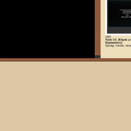
1967
Toldi I-II. (Képek a
feladataihoz)
Ifjúsági, Iskolai, okt