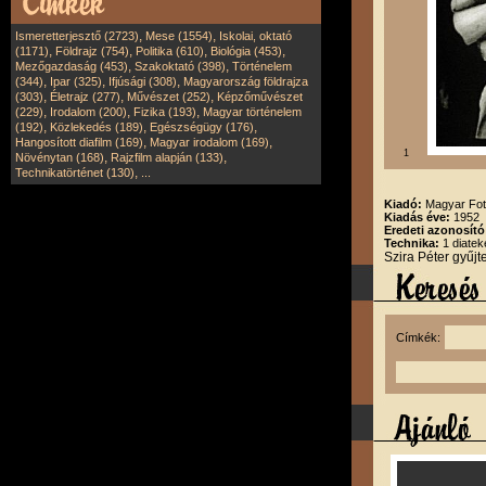
,
,
Ismeretterjesztő (2723)
Mese (1554)
Iskolai, oktató
,
,
,
,
(1171)
Földrajz (754)
Politika (610)
Biológia (453)
,
,
Mezőgazdaság (453)
Szakoktató (398)
Történelem
,
,
,
(344)
Ipar (325)
Ifjúsági (308)
Magyarország földrajza
,
,
,
(303)
Életrajz (277)
Művészet (252)
Képzőművészet
,
,
,
(229)
Irodalom (200)
Fizika (193)
Magyar történelem
,
,
,
(192)
Közlekedés (189)
Egészségügy (176)
,
,
Hangosított diafilm (169)
Magyar irodalom (169)
1
,
,
Növénytan (168)
Rajzfilm alapján (133)
,
Technikatörténet (130)
...
Kiadó:
Magyar Fot
Kiadás éve:
1952
Eredeti azonosító
Technika:
1 diatek
Szira Péter gyűj
Címkék: