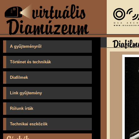
A gyűjteményről
Történet és technikák
Diafilmek
Link gyűjtemény
Rólunk írták
Technikai eszközök