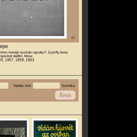
/37
örpe
rimm meséje nyomán rajzolta F. Györffy Anna
gosított diafilm, Mese
55, 1957, 1959, 1963
Kiadás éve:
Technika: