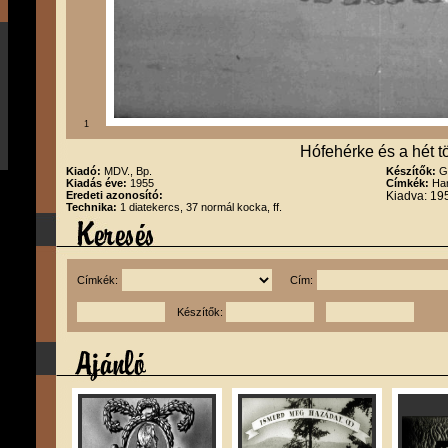
1
Hófehérke és a hét t
Kiadó:
MDV., Bp.
Készítők:
G
Kiadás éve:
1955
Címkék:
Han
Eredeti azonosító:
Kiadva: 19
Technika:
1 diatekercs, 37 normál kocka, ff.
Címkék:
Cím:
Készítők: