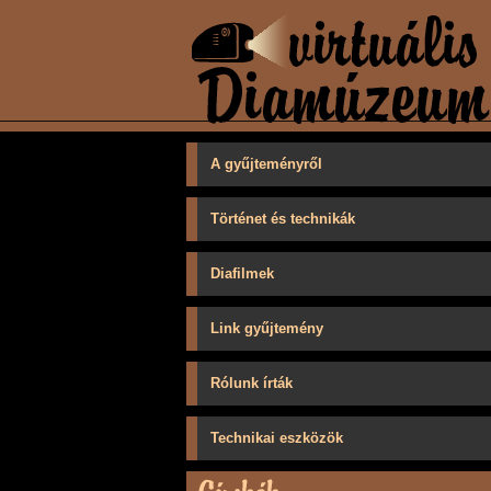
A gyűjteményről
Történet és technikák
Diafilmek
Link gyűjtemény
Rólunk írták
Technikai eszközök