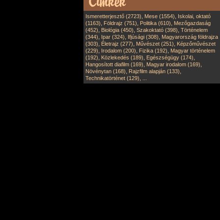
,
,
Ismeretterjesztő (2723)
Mese (1554)
Iskolai, oktató
,
,
,
(1163)
Földrajz (751)
Politika (610)
Mezőgazdaság
,
,
,
(452)
Biológia (450)
Szakoktató (398)
Történelem
,
,
,
(344)
Ipar (324)
Ifjúsági (308)
Magyarország földrajza
,
,
,
(303)
Életrajz (277)
Művészet (251)
Képzőművészet
,
,
,
(229)
Irodalom (200)
Fizika (192)
Magyar történelem
,
,
,
(192)
Közlekedés (189)
Egészségügy (174)
,
,
Hangosított diafilm (169)
Magyar irodalom (169)
,
,
Növénytan (168)
Rajzfilm alapján (133)
,
Technikatörténet (129)
...