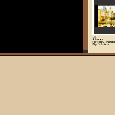
1967
A Louvre
Festészet, Ismerette
Képzőművészet