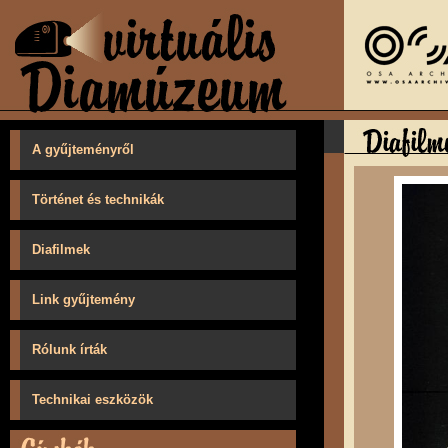
A gyűjteményről
Történet és technikák
Diafilmek
Link gyűjtemény
Rólunk írták
Technikai eszközök