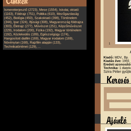
,
,
Ismeretterjesztő (2723)
Mese (1554)
Iskolai, oktató
,
,
,
(1163)
Földrajz (751)
Politika (610)
Mezőgazdaság
,
,
,
(452)
Biológia (450)
Szakoktató (398)
Történelem
,
,
,
(344)
Ipar (324)
Ifjúsági (308)
Magyarország földrajza
,
,
,
(303)
Életrajz (277)
Művészet (251)
Képzőművészet
,
,
,
(229)
Irodalom (200)
Fizika (192)
Magyar történelem
,
,
,
(192)
Közlekedés (189)
Egészségügy (174)
,
,
Hangosított diafilm (169)
Magyar irodalom (169)
,
,
Növénytan (168)
Rajzfilm alapján (133)
1
,
Technikatörténet (129)
...
Kiadó:
MDV., Bp.
Kiadás éve:
1955
Eredeti azonosító
Technika:
1 diatek
Szira Péter gyűj