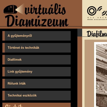
A gyűjteményről
Történet és technikák
Diafilmek
Link gyűjtemény
Rólunk írták
Technikai eszközök