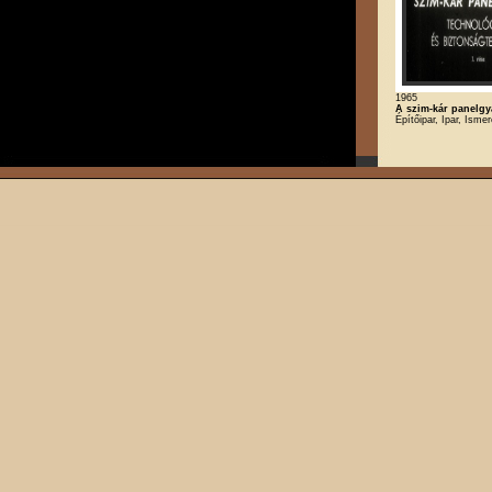
1965
A szim-kár panelgyár
Építőipar, Ipar, Ismer