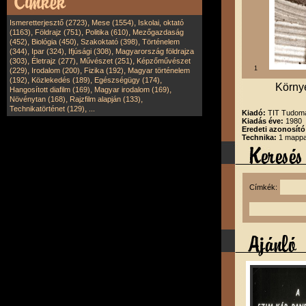
,
,
Ismeretterjesztő (2723)
Mese (1554)
Iskolai, oktató
,
,
,
(1163)
Földrajz (751)
Politika (610)
Mezőgazdaság
,
,
,
(452)
Biológia (450)
Szakoktató (398)
Történelem
,
,
,
(344)
Ipar (324)
Ifjúsági (308)
Magyarország földrajza
,
,
,
(303)
Életrajz (277)
Művészet (251)
Képzőművészet
1
,
,
,
(229)
Irodalom (200)
Fizika (192)
Magyar történelem
,
,
,
(192)
Közlekedés (189)
Egészségügy (174)
Környe
,
,
Hangosított diafilm (169)
Magyar irodalom (169)
,
,
Növénytan (168)
Rajzfilm alapján (133)
,
Technikatörténet (129)
...
Kiadó:
TIT Tudomá
Kiadás éve:
1980
Eredeti azonosító
Technika:
1 mappa
Címkék: