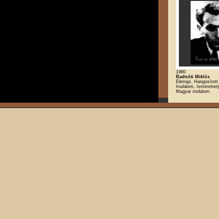
1980
Radnóti Miklós
Életrajz, Hangosított 
Irodalom, Ismeretterj
Magyar irodalom