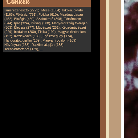
,
,
Ismeretterjesztő (2723)
Mese (1554)
Iskolai, oktató
,
,
,
(1163)
Földrajz (751)
Politika (610)
Mezőgazdaság
,
,
,
(452)
Biológia (450)
Szakoktató (398)
Történelem
,
,
,
(344)
Ipar (324)
Ifjúsági (308)
Magyarország földrajza
,
,
,
(303)
Életrajz (277)
Művészet (251)
Képzőművészet
,
,
,
(229)
Irodalom (200)
Fizika (192)
Magyar történelem
,
,
,
(192)
Közlekedés (189)
Egészségügy (174)
,
,
Hangosított diafilm (169)
Magyar irodalom (169)
,
,
Növénytan (168)
Rajzfilm alapján (133)
,
Technikatörténet (129)
...