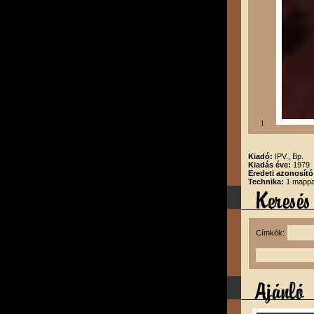
1
Kiadó:
IPV., Bp.
Kiadás éve:
1979
Eredeti azonosít
Technika:
1 mappa
Címkék: