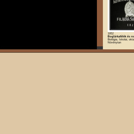
1952
Boglárkafélék és r
Biológia, Iskolai, okt
Növénytan