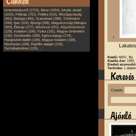
,
,
Ismeretterjesztő (2723)
Mese (1554)
Iskolai, oktató
,
,
,
(1163)
Földrajz (751)
Politika (610)
Mezőgazdaság
,
,
,
(452)
Biológia (450)
Szakoktató (398)
Történelem
,
,
,
(344)
Ipar (324)
Ifjúsági (308)
Magyarország földrajza
,
,
,
(303)
Életrajz (277)
Művészet (251)
Képzőművészet
,
,
,
(229)
Irodalom (200)
Fizika (192)
Magyar történelem
,
,
,
(192)
Közlekedés (189)
Egészségügy (174)
1
,
,
Hangosított diafilm (169)
Magyar irodalom (169)
,
,
Növénytan (168)
Rajzfilm alapján (133)
Lakatos
,
Technikatörténet (129)
...
Kiadó:
MDV., Bp.
Kiadás éve:
1955
Eredeti azonosító
Technika:
1 diatek
Címkék: