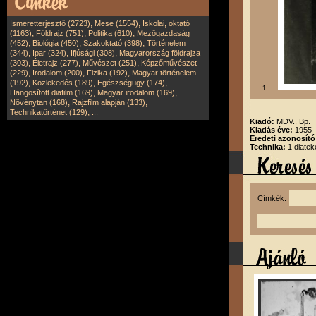
,
,
Ismeretterjesztő (2723)
Mese (1554)
Iskolai, oktató
,
,
,
(1163)
Földrajz (751)
Politika (610)
Mezőgazdaság
,
,
,
(452)
Biológia (450)
Szakoktató (398)
Történelem
,
,
,
(344)
Ipar (324)
Ifjúsági (308)
Magyarország földrajza
,
,
,
(303)
Életrajz (277)
Művészet (251)
Képzőművészet
,
,
,
(229)
Irodalom (200)
Fizika (192)
Magyar történelem
,
,
,
(192)
Közlekedés (189)
Egészségügy (174)
1
,
,
Hangosított diafilm (169)
Magyar irodalom (169)
,
,
Növénytan (168)
Rajzfilm alapján (133)
,
Technikatörténet (129)
...
Kiadó:
MDV., Bp.
Kiadás éve:
1955
Eredeti azonosít
Technika:
1 diatek
Címkék: