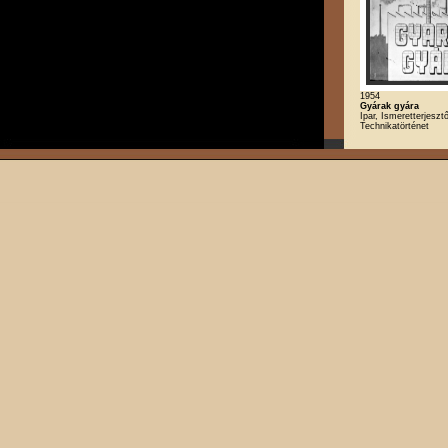
1954
Gyárak gyára
Ipar, Ismeretterjesztő
Technikatörténet