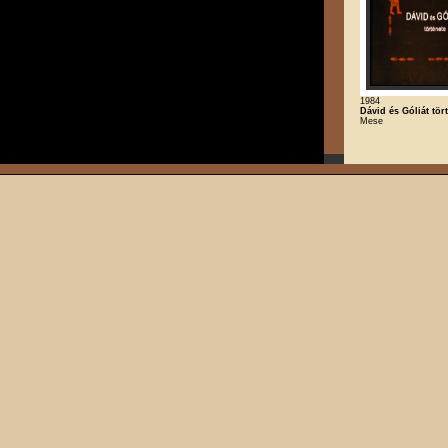
1984
Dávid és Góliát tör
Mese