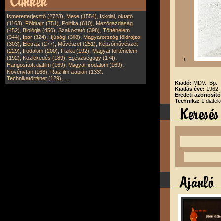
,
,
Ismeretterjesztő (2723)
Mese (1554)
Iskolai, oktató
,
,
,
(1163)
Földrajz (751)
Politika (610)
Mezőgazdaság
,
,
,
(452)
Biológia (450)
Szakoktató (398)
Történelem
,
,
,
(344)
Ipar (324)
Ifjúsági (308)
Magyarország földrajza
,
,
,
(303)
Életrajz (277)
Művészet (251)
Képzőművészet
,
,
,
(229)
Irodalom (200)
Fizika (192)
Magyar történelem
,
,
,
(192)
Közlekedés (189)
Egészségügy (174)
1
,
,
Hangosított diafilm (169)
Magyar irodalom (169)
,
,
Növénytan (168)
Rajzfilm alapján (133)
,
Technikatörténet (129)
...
Kiadó:
MDV., Bp.
Kiadás éve:
1962
Eredeti azonosít
Technika:
1 diatek