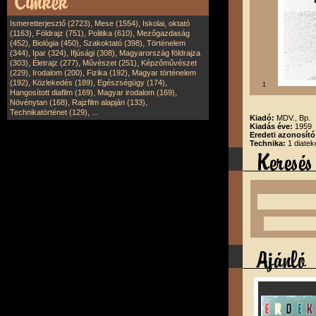
,
,
Ismeretterjesztő (2723)
Mese (1554)
Iskolai, oktató
,
,
,
(1163)
Földrajz (751)
Politika (610)
Mezőgazdaság
,
,
,
(452)
Biológia (450)
Szakoktató (398)
Történelem
,
,
,
(344)
Ipar (324)
Ifjúsági (308)
Magyarország földrajza
,
,
,
(303)
Életrajz (277)
Művészet (251)
Képzőművészet
,
,
,
(229)
Irodalom (200)
Fizika (192)
Magyar történelem
,
,
,
(192)
Közlekedés (189)
Egészségügy (174)
1
,
,
Hangosított diafilm (169)
Magyar irodalom (169)
,
,
Növénytan (168)
Rajzfilm alapján (133)
,
Technikatörténet (129)
...
Kiadó:
MDV., Bp.
Kiadás éve:
1959
Eredeti azonosít
Technika:
1 diatek