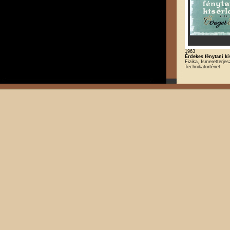
1963
Érdekes fénytani kí
Fizika, Ismeretterjes
Technikatörténet