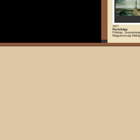
1977
Hortobágy
Földrajz, Ismeretterj
Magyarország földra