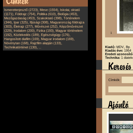
,
,
Ismeretterjesztő (2723)
Mese (1554)
Iskolai, oktató
,
,
,
,
(1171)
Földrajz (754)
Politika (610)
Biológia (453)
,
,
Mezőgazdaság (453)
Szakoktató (398)
Történelem
,
,
,
(344)
Ipar (325)
Ifjúsági (308)
Magyarország földrajza
,
,
,
(303)
Életrajz (277)
Művészet (252)
Képzőművészet
,
,
,
(229)
Irodalom (200)
Fizika (193)
Magyar történelem
1
,
,
,
(192)
Közlekedés (189)
Egészségügy (176)
,
,
Hangosított diafilm (169)
Magyar irodalom (169)
,
,
Növénytan (168)
Rajzfilm alapján (133)
,
Kiadó:
MDV., Bp.
Technikatörténet (130)
...
Kiadás éve:
1954
Eredeti azonosít
Technika:
1 diatek
Címkék: