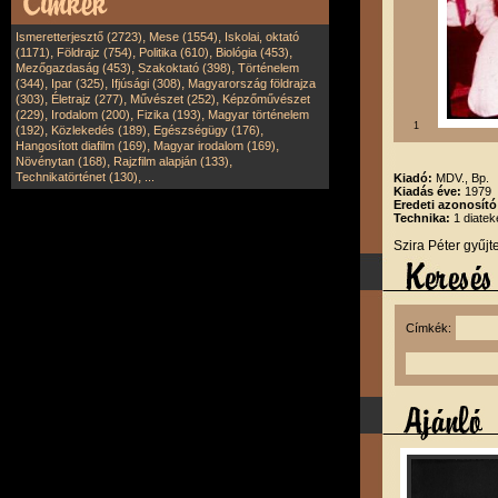
,
,
Ismeretterjesztő (2723)
Mese (1554)
Iskolai, oktató
,
,
,
,
(1171)
Földrajz (754)
Politika (610)
Biológia (453)
,
,
Mezőgazdaság (453)
Szakoktató (398)
Történelem
,
,
,
(344)
Ipar (325)
Ifjúsági (308)
Magyarország földrajza
,
,
,
(303)
Életrajz (277)
Művészet (252)
Képzőművészet
,
,
,
(229)
Irodalom (200)
Fizika (193)
Magyar történelem
1
,
,
,
(192)
Közlekedés (189)
Egészségügy (176)
,
,
Hangosított diafilm (169)
Magyar irodalom (169)
,
,
Növénytan (168)
Rajzfilm alapján (133)
,
Technikatörténet (130)
...
Kiadó:
MDV., Bp.
Kiadás éve:
1979
Eredeti azonosító
Technika:
1 diatek
Szira Péter gyűj
Címkék: