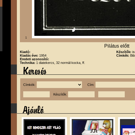
1
Pilátus előtt
Kiadó:
Készítők:
i
Kiadás éve:
1954
Címkék:
Bib
Eredeti azonosító:
Technika:
1 diatekercs, 32 normál kocka, ff.
Címkék:
Cím:
Készítők: