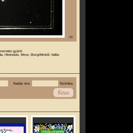
/32
smeretlen gyártó
lia, Hitoktatás, Mese, Mozgófilmből, Vallás
Kiadás éve:
Technika: