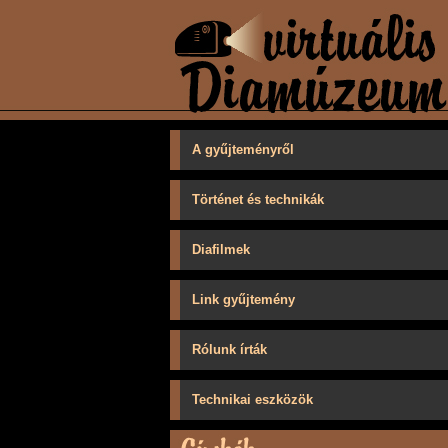
A gyűjteményről
Történet és technikák
Diafilmek
Link gyűjtemény
Rólunk írták
Technikai eszközök