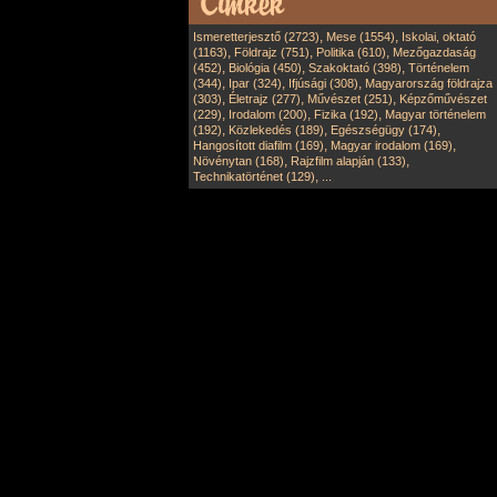
,
,
Ismeretterjesztő (2723)
Mese (1554)
Iskolai, oktató
,
,
,
(1163)
Földrajz (751)
Politika (610)
Mezőgazdaság
,
,
,
(452)
Biológia (450)
Szakoktató (398)
Történelem
,
,
,
(344)
Ipar (324)
Ifjúsági (308)
Magyarország földrajza
,
,
,
(303)
Életrajz (277)
Művészet (251)
Képzőművészet
,
,
,
(229)
Irodalom (200)
Fizika (192)
Magyar történelem
,
,
,
(192)
Közlekedés (189)
Egészségügy (174)
,
,
Hangosított diafilm (169)
Magyar irodalom (169)
,
,
Növénytan (168)
Rajzfilm alapján (133)
,
Technikatörténet (129)
...