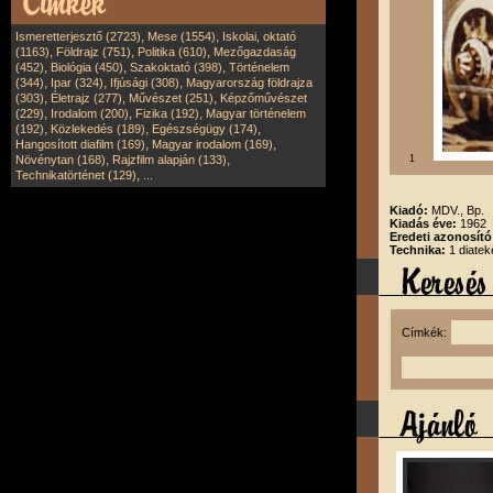
,
,
Ismeretterjesztő (2723)
Mese (1554)
Iskolai, oktató
,
,
,
(1163)
Földrajz (751)
Politika (610)
Mezőgazdaság
,
,
,
(452)
Biológia (450)
Szakoktató (398)
Történelem
,
,
,
(344)
Ipar (324)
Ifjúsági (308)
Magyarország földrajza
,
,
,
(303)
Életrajz (277)
Művészet (251)
Képzőművészet
,
,
,
(229)
Irodalom (200)
Fizika (192)
Magyar történelem
,
,
,
(192)
Közlekedés (189)
Egészségügy (174)
,
,
Hangosított diafilm (169)
Magyar irodalom (169)
,
,
Növénytan (168)
Rajzfilm alapján (133)
1
,
Technikatörténet (129)
...
Kiadó:
MDV., Bp.
Kiadás éve:
1962
Eredeti azonosít
Technika:
1 diatek
Címkék: