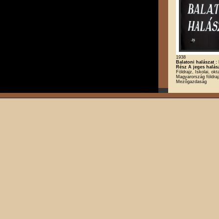
1938
Balatoni halászat :
Rész A jeges halás
Földrajz, Iskolai, okt
Magyarország földraj
Mezőgazdaság