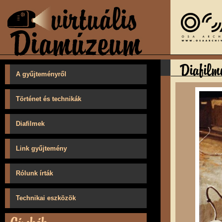
A gyűjteményről
Történet és technikák
Diafilmek
Link gyűjtemény
Rólunk írták
Technikai eszközök