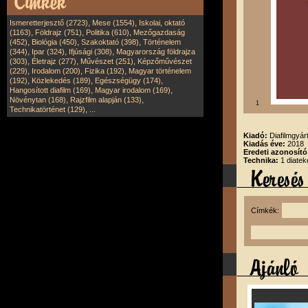
,
,
Ismeretterjesztő (2723)
Mese (1554)
Iskolai, oktató
,
,
,
(1163)
Földrajz (751)
Politika (610)
Mezőgazdaság
,
,
,
(452)
Biológia (450)
Szakoktató (398)
Történelem
,
,
,
(344)
Ipar (324)
Ifjúsági (308)
Magyarország földrajza
,
,
,
(303)
Életrajz (277)
Művészet (251)
Képzőművészet
,
,
,
(229)
Irodalom (200)
Fizika (192)
Magyar történelem
,
,
,
(192)
Közlekedés (189)
Egészségügy (174)
,
,
Hangosított diafilm (169)
Magyar irodalom (169)
,
,
Növénytan (168)
Rajzfilm alapján (133)
1
,
Technikatörténet (129)
...
Kiadó:
Diafilmgyárt
Kiadás éve:
2018
Eredeti azonosító
Technika:
1 diatek
Címkék: