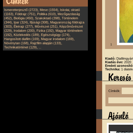
,
,
Ismeretterjesztő (2723)
Mese (1554)
Iskolai, oktató
,
,
,
(1163)
Földrajz (751)
Politika (610)
Mezőgazdaság
,
,
,
(452)
Biológia (450)
Szakoktató (398)
Történelem
,
,
,
(344)
Ipar (324)
Ifjúsági (308)
Magyarország földrajza
,
,
,
(303)
Életrajz (277)
Művészet (251)
Képzőművészet
,
,
,
(229)
Irodalom (200)
Fizika (192)
Magyar történelem
,
,
,
(192)
Közlekedés (189)
Egészségügy (174)
,
,
Hangosított diafilm (169)
Magyar irodalom (169)
,
,
Növénytan (168)
Rajzfilm alapján (133)
1
,
Technikatörténet (129)
...
Kiadó:
Diafilmgyárt
Kiadás éve:
2020
Eredeti azonosító
Technika:
1 diatek
Címkék: