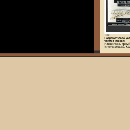
1968
Forgalomszabályoz
vezetés jelekkel
Haditechnika, Honvé
Ismeretterjesztő, Kö