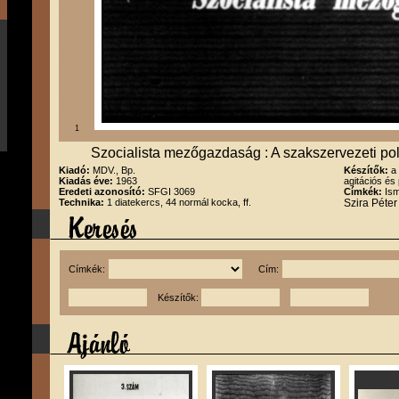
1
Szocialista mezőgazdaság : A szakszervezeti polit
Kiadó:
MDV., Bp.
Készítők:
a
Kiadás éve:
1963
agitációs é
Eredeti azonosító:
SFGI 3069
Címkék:
Ism
Technika:
1 diatekercs, 44 normál kocka, ff.
Szira Péte
Címkék:
Cím:
Készítők: