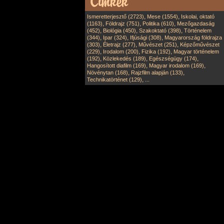
,
,
Ismeretterjesztő (2723)
Mese (1554)
Iskolai, oktató
,
,
,
(1163)
Földrajz (751)
Politika (610)
Mezőgazdaság
,
,
,
(452)
Biológia (450)
Szakoktató (398)
Történelem
,
,
,
(344)
Ipar (324)
Ifjúsági (308)
Magyarország földrajza
,
,
,
(303)
Életrajz (277)
Művészet (251)
Képzőművészet
,
,
,
(229)
Irodalom (200)
Fizika (192)
Magyar történelem
,
,
,
(192)
Közlekedés (189)
Egészségügy (174)
,
,
Hangosított diafilm (169)
Magyar irodalom (169)
,
,
Növénytan (168)
Rajzfilm alapján (133)
,
Technikatörténet (129)
...