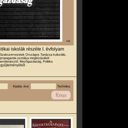
/44
ikai iskolák részéte I. évfolyam
 Szakszervezetek Országos Tanácsa kulturális,
s propaganda osztálya megbízásából
eretterjesztő, Mezőgazdaság, Politika
r gyűjteményéből
Kiadás éve:
Technika: