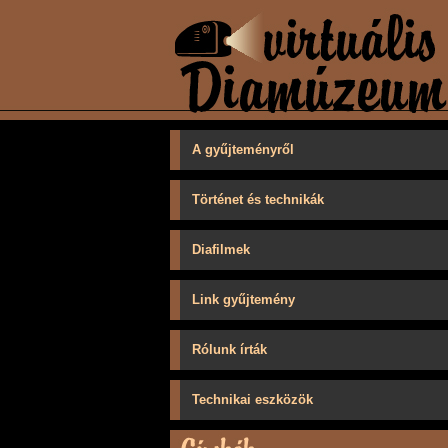
A gyűjteményről
Történet és technikák
Diafilmek
Link gyűjtemény
Rólunk írták
Technikai eszközök