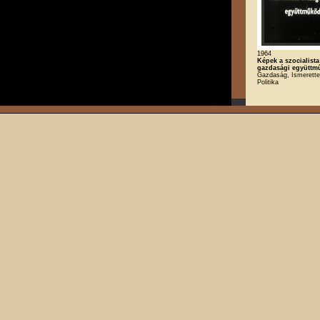
1964
Képek a szocialist
gazdasági együttm
Gazdaság, Ismerette
Politika