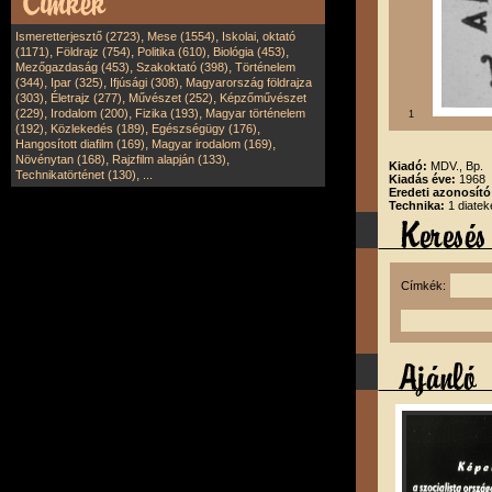
,
,
Ismeretterjesztő (2723)
Mese (1554)
Iskolai, oktató
,
,
,
,
(1171)
Földrajz (754)
Politika (610)
Biológia (453)
,
,
Mezőgazdaság (453)
Szakoktató (398)
Történelem
,
,
,
(344)
Ipar (325)
Ifjúsági (308)
Magyarország földrajza
,
,
,
(303)
Életrajz (277)
Művészet (252)
Képzőművészet
,
,
,
(229)
Irodalom (200)
Fizika (193)
Magyar történelem
1
,
,
,
(192)
Közlekedés (189)
Egészségügy (176)
,
,
Hangosított diafilm (169)
Magyar irodalom (169)
,
,
Növénytan (168)
Rajzfilm alapján (133)
Kiadó:
MDV., Bp.
,
Technikatörténet (130)
...
Kiadás éve:
1968
Eredeti azonosít
Technika:
1 diatek
Címkék: