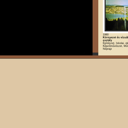
1980
Környezet és vízuál
osztály
Építészet, Iskolai, ok
Képzőművészet, Műv
Néprajz