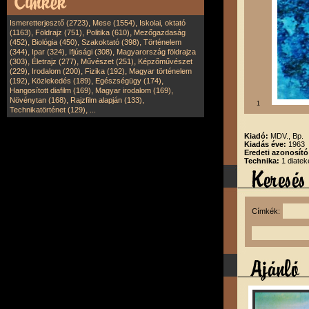
,
,
Ismeretterjesztő (2723)
Mese (1554)
Iskolai, oktató
,
,
,
(1163)
Földrajz (751)
Politika (610)
Mezőgazdaság
,
,
,
(452)
Biológia (450)
Szakoktató (398)
Történelem
,
,
,
(344)
Ipar (324)
Ifjúsági (308)
Magyarország földrajza
,
,
,
(303)
Életrajz (277)
Művészet (251)
Képzőművészet
,
,
,
(229)
Irodalom (200)
Fizika (192)
Magyar történelem
,
,
,
(192)
Közlekedés (189)
Egészségügy (174)
,
,
Hangosított diafilm (169)
Magyar irodalom (169)
,
,
Növénytan (168)
Rajzfilm alapján (133)
1
,
Technikatörténet (129)
...
Kiadó:
MDV., Bp.
Kiadás éve:
1963
Eredeti azonosít
Technika:
1 diatek
Címkék: