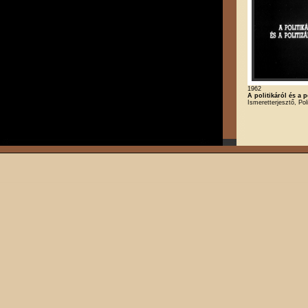
1962
A politikáról és a p
Ismeretterjesztő, Poli