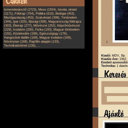
,
,
Ismeretterjesztő (2723)
Mese (1554)
Iskolai, oktató
,
,
,
,
(1171)
Földrajz (754)
Politika (610)
Biológia (453)
,
,
Mezőgazdaság (453)
Szakoktató (398)
Történelem
,
,
,
(344)
Ipar (325)
Ifjúsági (308)
Magyarország földrajza
,
,
,
(303)
Életrajz (277)
Művészet (252)
Képzőművészet
,
,
,
(229)
Irodalom (200)
Fizika (193)
Magyar történelem
,
,
,
(192)
Közlekedés (189)
Egészségügy (176)
,
,
Hangosított diafilm (169)
Magyar irodalom (169)
,
,
Növénytan (168)
Rajzfilm alapján (133)
1
,
Technikatörténet (130)
...
Kiadó:
MDV., Bp.
Kiadás éve:
1962
Eredeti azonosít
Technika:
1 diatek