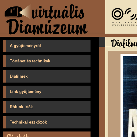
A gyűjteményről
Történet és technikák
Diafilmek
Link gyűjtemény
Rólunk írták
Technikai eszközök