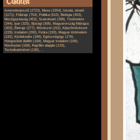
,
,
Ismeretterjesztő (2723)
Mese (1554)
Iskolai, oktató
,
,
,
,
(1171)
Földrajz (754)
Politika (610)
Biológia (453)
,
,
Mezőgazdaság (453)
Szakoktató (398)
Történelem
,
,
,
(344)
Ipar (325)
Ifjúsági (308)
Magyarország földrajza
,
,
,
(303)
Életrajz (277)
Művészet (252)
Képzőművészet
,
,
,
(229)
Irodalom (200)
Fizika (193)
Magyar történelem
,
,
,
(192)
Közlekedés (189)
Egészségügy (176)
,
,
Hangosított diafilm (169)
Magyar irodalom (169)
,
,
Növénytan (168)
Rajzfilm alapján (133)
,
Technikatörténet (130)
...