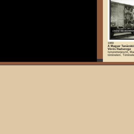
1969
A Magyar Tanácskö
Vörös Hadserege
Ismeretterjesztő, Ma
történelem, Történe