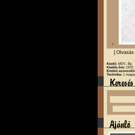
1
[ Olvasás 
Kiadó:
MDV., Bp.
Kiadás éve:
1970
Eredeti azonosító
Technika:
1 magazi