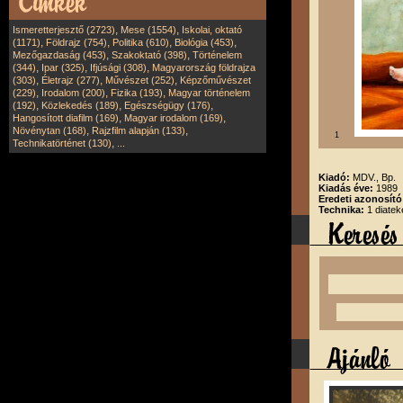
,
,
Ismeretterjesztő (2723)
Mese (1554)
Iskolai, oktató
,
,
,
,
(1171)
Földrajz (754)
Politika (610)
Biológia (453)
,
,
Mezőgazdaság (453)
Szakoktató (398)
Történelem
,
,
,
(344)
Ipar (325)
Ifjúsági (308)
Magyarország földrajza
,
,
,
(303)
Életrajz (277)
Művészet (252)
Képzőművészet
,
,
,
(229)
Irodalom (200)
Fizika (193)
Magyar történelem
,
,
,
(192)
Közlekedés (189)
Egészségügy (176)
,
,
Hangosított diafilm (169)
Magyar irodalom (169)
,
,
Növénytan (168)
Rajzfilm alapján (133)
1
,
Technikatörténet (130)
...
Kiadó:
MDV., Bp.
Kiadás éve:
1989
Eredeti azonosít
Technika:
1 diatek