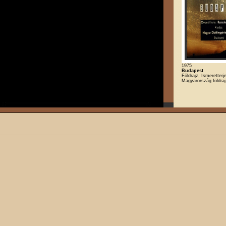
1975
Budapest
Földrajz, Ismeretterj
Magyarország földra