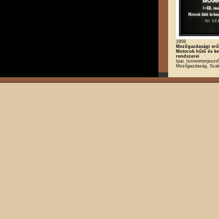
1959
Mezőgazdasági erőg
Motorok hűtő és ke
rendszerei
Ipar, Ismeretterjesztő
Mezőgazdaság, Szak