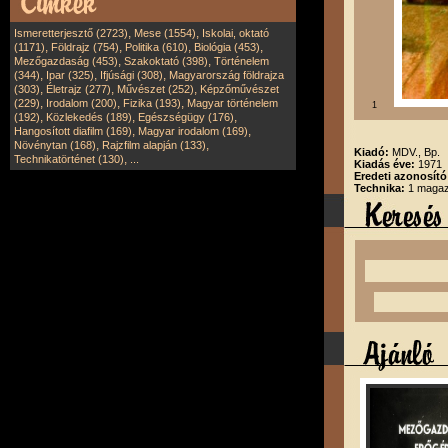
,
,
Ismeretterjesztő (2723)
Mese (1554)
Iskolai, oktató
,
,
,
,
(1171)
Földrajz (754)
Politika (610)
Biológia (453)
,
,
Mezőgazdaság (453)
Szakoktató (398)
Történelem
,
,
,
(344)
Ipar (325)
Ifjúsági (308)
Magyarország földrajza
,
,
,
(303)
Életrajz (277)
Művészet (252)
Képzőművészet
,
,
,
(229)
Irodalom (200)
Fizika (193)
Magyar történelem
1
,
,
,
(192)
Közlekedés (189)
Egészségügy (176)
,
,
Hangosított diafilm (169)
Magyar irodalom (169)
,
,
Növénytan (168)
Rajzfilm alapján (133)
Kiadó:
MDV., Bp.
,
Technikatörténet (130)
...
Kiadás éve:
1971
Eredeti azonosító
Technika:
1 magazi