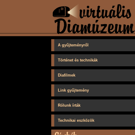
A gyűjteményről
Történet és technikák
Diafilmek
Link gyűjtemény
Rólunk írták
Technikai eszközök