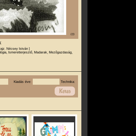
/23
k
 rajz. Nécsey István ]
lógia, Ismeretterjesztő, Madarak, Mezőgazdaság,
Kiadás éve:
Technika: