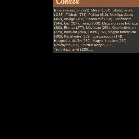
,
,
Ismeretterjesztő (2723)
Mese (1554)
Iskolai, oktató
,
,
,
(1163)
Földrajz (751)
Politika (610)
Mezőgazdaság
,
,
,
(452)
Biológia (450)
Szakoktató (398)
Történelem
,
,
,
(344)
Ipar (324)
Ifjúsági (308)
Magyarország földrajza
,
,
,
(303)
Életrajz (277)
Művészet (251)
Képzőművészet
,
,
,
(229)
Irodalom (200)
Fizika (192)
Magyar történelem
,
,
,
(192)
Közlekedés (189)
Egészségügy (174)
,
,
Hangosított diafilm (169)
Magyar irodalom (169)
,
,
Növénytan (168)
Rajzfilm alapján (133)
,
Technikatörténet (129)
...