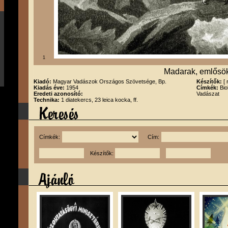
1
Madarak, emlősö
Kiadó:
Magyar Vadászok Országos Szövetsége, Bp.
Készítők:
[
Kiadás éve:
1954
Címkék:
Bio
Eredeti azonosító:
Vadászat
Technika:
1 diatekercs, 23 leica kocka, ff.
Címkék:
Cím:
Készítők: