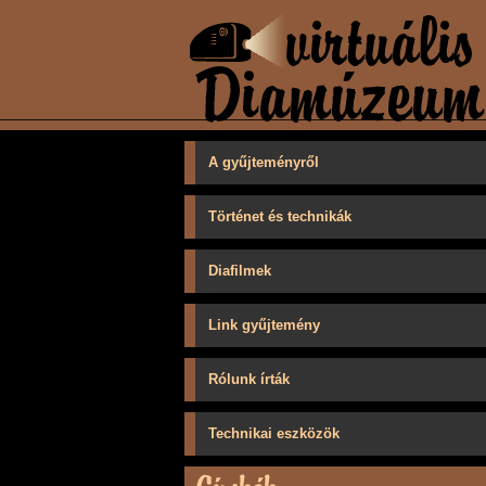
A gyűjteményről
Történet és technikák
Diafilmek
Link gyűjtemény
Rólunk írták
Technikai eszközök