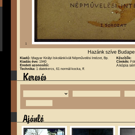
1
Hazánk szíve Budapest 
Kiadó:
Magyar Királyi Iskolánkívüli Népművelési Intézet, Bp.
Készítők:
Kiadás éve:
1940
Címkék:
Föl
Eredeti azonosító:
A kópia sér
Technika:
1 diatekercs, 61 normál kocka, ff.