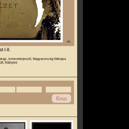
/61
I-II.
drajz, Ismeretterjesztő, Magyarország földrajza
ült, hiányos