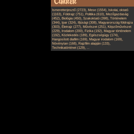
,
,
Ismeretterjesztő (2723)
Mese (1554)
Iskolai, oktató
,
,
,
(1163)
Földrajz (751)
Politika (610)
Mezőgazdaság
,
,
,
(452)
Biológia (450)
Szakoktató (398)
Történelem
,
,
,
(344)
Ipar (324)
Ifjúsági (308)
Magyarország földrajza
,
,
,
(303)
Életrajz (277)
Művészet (251)
Képzőművészet
,
,
,
(229)
Irodalom (200)
Fizika (192)
Magyar történelem
,
,
,
(192)
Közlekedés (189)
Egészségügy (174)
,
,
Hangosított diafilm (169)
Magyar irodalom (169)
,
,
Növénytan (168)
Rajzfilm alapján (133)
,
Technikatörténet (129)
...