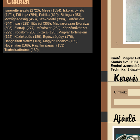
,
,
Ismeretterjesztő (2723)
Mese (1554)
Iskolai, oktató
,
,
,
,
(1171)
Földrajz (754)
Politika (610)
Biológia (453)
,
,
Mezőgazdaság (453)
Szakoktató (398)
Történelem
,
,
,
(344)
Ipar (325)
Ifjúsági (308)
Magyarország földrajza
,
,
,
(303)
Életrajz (277)
Művészet (252)
Képzőművészet
,
,
,
(229)
Irodalom (200)
Fizika (193)
Magyar történelem
,
,
,
(192)
Közlekedés (189)
Egészségügy (176)
,
,
Hangosított diafilm (169)
Magyar irodalom (169)
1
,
,
Növénytan (168)
Rajzfilm alapján (133)
,
Technikatörténet (130)
...
Kiadó:
Magyar Fot
Kiadás éve:
1954
Eredeti azonosító
Technika:
1 diatek
Címkék: