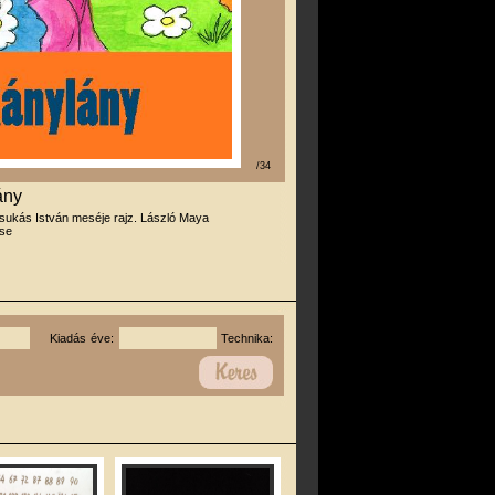
/34
ány
sukás István meséje rajz. László Maya
se
Kiadás éve:
Technika: