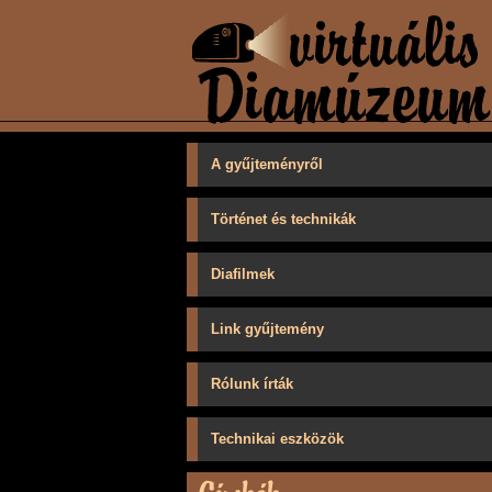
A gyűjteményről
Történet és technikák
Diafilmek
Link gyűjtemény
Rólunk írták
Technikai eszközök