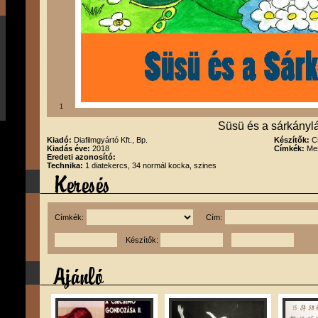
1
Süsü és a sárkányl
Kiadó:
Diafilmgyártó Kft., Bp.
Készítők:
C
Kiadás éve:
2018
Címkék:
Me
Eredeti azonosító:
Technika:
1 diatekercs, 34 normál kocka, szines
Címkék:
Cím:
Készítők: