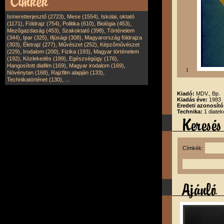
,
,
Ismeretterjesztő (2723)
Mese (1554)
Iskolai, oktató
,
,
,
,
(1171)
Földrajz (754)
Politika (610)
Biológia (453)
,
,
Mezőgazdaság (453)
Szakoktató (398)
Történelem
,
,
,
(344)
Ipar (325)
Ifjúsági (308)
Magyarország földrajza
,
,
,
(303)
Életrajz (277)
Művészet (252)
Képzőművészet
,
,
,
(229)
Irodalom (200)
Fizika (193)
Magyar történelem
,
,
,
(192)
Közlekedés (189)
Egészségügy (176)
,
,
Hangosított diafilm (169)
Magyar irodalom (169)
1
,
,
Növénytan (168)
Rajzfilm alapján (133)
,
Technikatörténet (130)
...
Kiadó:
MDV., Bp.
Kiadás éve:
1983
Eredeti azonosít
Technika:
1 diatek
Címkék: