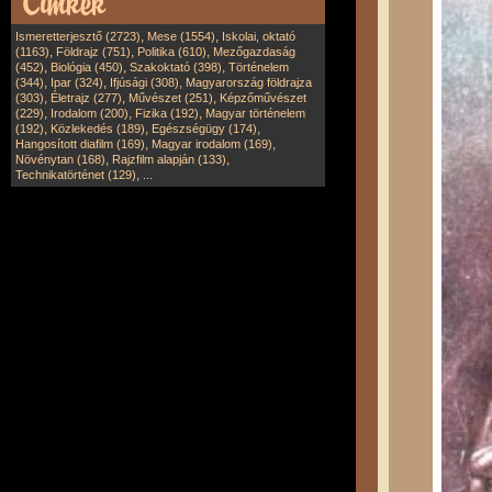
,
,
Ismeretterjesztő (2723)
Mese (1554)
Iskolai, oktató
,
,
,
(1163)
Földrajz (751)
Politika (610)
Mezőgazdaság
,
,
,
(452)
Biológia (450)
Szakoktató (398)
Történelem
,
,
,
(344)
Ipar (324)
Ifjúsági (308)
Magyarország földrajza
,
,
,
(303)
Életrajz (277)
Művészet (251)
Képzőművészet
,
,
,
(229)
Irodalom (200)
Fizika (192)
Magyar történelem
,
,
,
(192)
Közlekedés (189)
Egészségügy (174)
,
,
Hangosított diafilm (169)
Magyar irodalom (169)
,
,
Növénytan (168)
Rajzfilm alapján (133)
,
Technikatörténet (129)
...