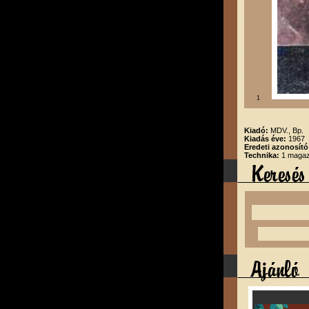
1
Kiadó:
MDV., Bp.
Kiadás éve:
1967
Eredeti azonosító
Technika:
1 magazi