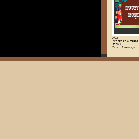
2022
Piroska és a farkas 
Rosie)
Mese, Román nyelv