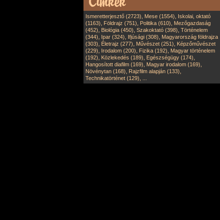
,
,
Ismeretterjesztő (2723)
Mese (1554)
Iskolai, oktató
,
,
,
(1163)
Földrajz (751)
Politika (610)
Mezőgazdaság
,
,
,
(452)
Biológia (450)
Szakoktató (398)
Történelem
,
,
,
(344)
Ipar (324)
Ifjúsági (308)
Magyarország földrajza
,
,
,
(303)
Életrajz (277)
Művészet (251)
Képzőművészet
,
,
,
(229)
Irodalom (200)
Fizika (192)
Magyar történelem
,
,
,
(192)
Közlekedés (189)
Egészségügy (174)
,
,
Hangosított diafilm (169)
Magyar irodalom (169)
,
,
Növénytan (168)
Rajzfilm alapján (133)
,
Technikatörténet (129)
...