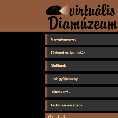
A gyűjteményről
Történet és technikák
Diafilmek
Link gyűjtemény
Rólunk írták
Technikai eszközök