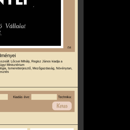
/54
edményei
sszeáll. Lőcsei Mihály, Regisz János kiadja a
ügyi Minisztérium
lógia, Ismeretterjesztő, Mezőgazdaság, Növénytan,
esztés
Kiadás éve:
Technika: