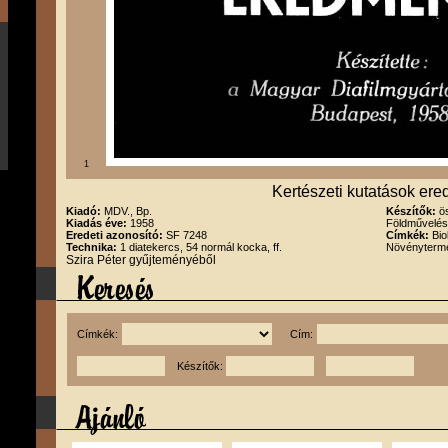
1
Kertészeti kutatások er
Kiadó:
MDV., Bp.
Készítők:
ö
Kiadás éve:
1958
Földművelés
Eredeti azonosító:
SF 7248
Címkék:
Bio
Technika:
1 diatekercs, 54 normál kocka, ff.
Növényterm
Szira Péter gyűjteményéből
Címkék:
Cím:
Készítők: