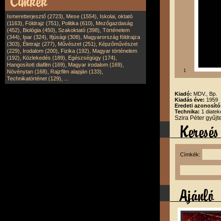
,
,
Ismeretterjesztő (2723)
Mese (1554)
Iskolai, oktató
,
,
,
(1163)
Földrajz (751)
Politika (610)
Mezőgazdaság
,
,
,
(452)
Biológia (450)
Szakoktató (398)
Történelem
,
,
,
(344)
Ipar (324)
Ifjúsági (308)
Magyarország földrajza
,
,
,
(303)
Életrajz (277)
Művészet (251)
Képzőművészet
,
,
,
(229)
Irodalom (200)
Fizika (192)
Magyar történelem
,
,
,
(192)
Közlekedés (189)
Egészségügy (174)
,
,
Hangosított diafilm (169)
Magyar irodalom (169)
,
,
1
Növénytan (168)
Rajzfilm alapján (133)
,
Technikatörténet (129)
...
Kiadó:
MDV., Bp.
Kiadás éve:
1959
Eredeti azonosít
Technika:
1 diatek
Szira Péter gyűj
Címkék: