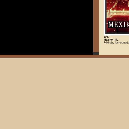
1967
Mexikó I-II.
Földrajz, Ismeretterj