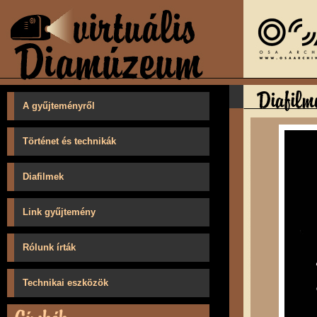
A gyűjteményről
Történet és technikák
Diafilmek
Link gyűjtemény
Rólunk írták
Technikai eszközök