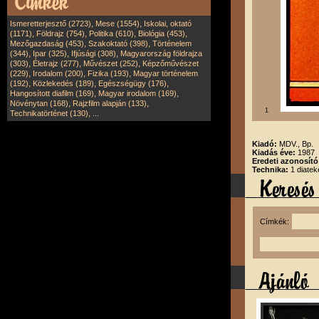
,
,
Ismeretterjesztő (2723)
Mese (1554)
Iskolai, oktató
,
,
,
,
(1171)
Földrajz (754)
Politika (610)
Biológia (453)
,
,
Mezőgazdaság (453)
Szakoktató (398)
Történelem
,
,
,
(344)
Ipar (325)
Ifjúsági (308)
Magyarország földrajza
,
,
,
(303)
Életrajz (277)
Művészet (252)
Képzőművészet
,
,
,
(229)
Irodalom (200)
Fizika (193)
Magyar történelem
,
,
,
(192)
Közlekedés (189)
Egészségügy (176)
,
,
Hangosított diafilm (169)
Magyar irodalom (169)
,
,
Növénytan (168)
Rajzfilm alapján (133)
1
,
Technikatörténet (130)
...
Kiadó:
MDV., Bp.
Kiadás éve:
1987
Eredeti azonosít
Technika:
1 diatek
Címkék: