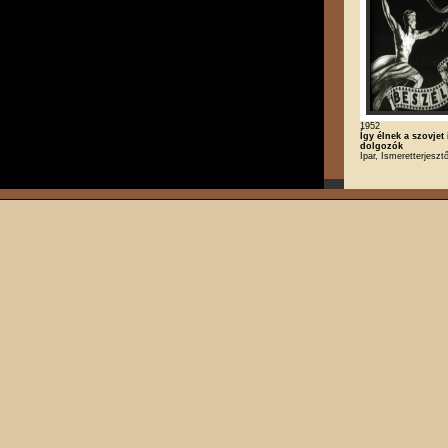
1952
Így élnek a szovjet 
dolgozók
Ipar, Ismeretterjesztő